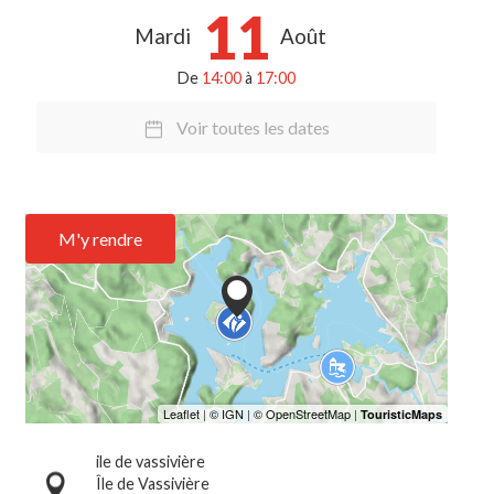
11
Mardi
Août
De
14:00
à
17:00
Voir toutes les dates
M'y rendre
ile de vassivière
Île de Vassivière