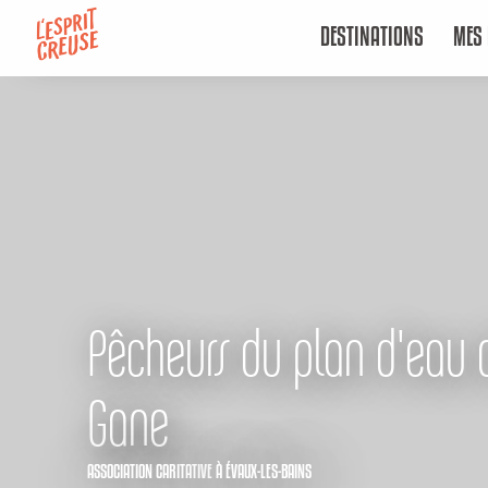
Aller
DESTINATIONS
MES 
au
contenu
principal
Pêcheurs du plan d'eau 
Gane
ASSOCIATION CARITATIVE
À ÉVAUX-LES-BAINS