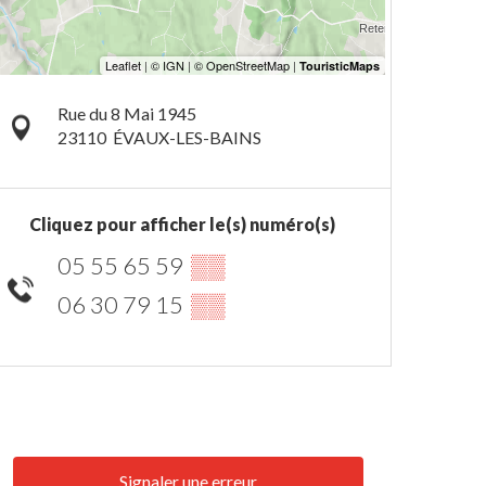
Rue du 8 Mai 1945
23110
ÉVAUX-LES-BAINS
Cliquez pour afficher le(s) numéro(s)
05 55 65 59
▒▒
06 30 79 15
▒▒
Signaler une erreur