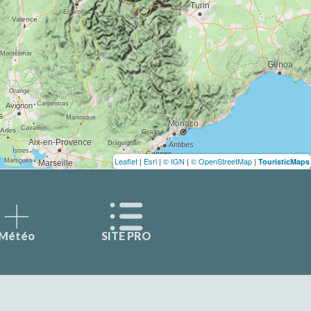
Leaflet
|
Esri
|
© IGN
|
© OpenStreetMap
|
TouristicMaps
Météo
SITE PRO