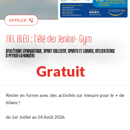
APPELER
SIEL BLEU : l'été des Seniors- Gym
ATHLÉTISME GYMNASTIQUE,
SPORT COLLECTIF,
SPORTS ET LOISIRS,
ATELIER/STAGE
À PEYRAT-LA-NONIÈRE
Gratuit
Rester en forme avec des activités sur mesure pour le + de
60ans !
du 1er Juillet au 14 Août 2026