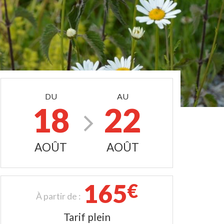
DU
AU
18
22
AOÛT
AOÛT
165
€
À partir de :
Tarif plein