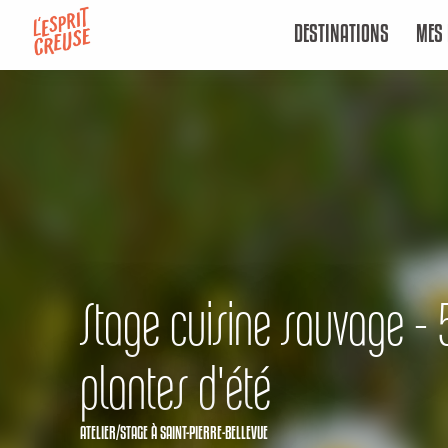
Aller
DESTINATIONS
MES 
au
contenu
principal
Stage cuisine sauvage - 
plantes d'été
ATELIER/STAGE
À SAINT-PIERRE-BELLEVUE