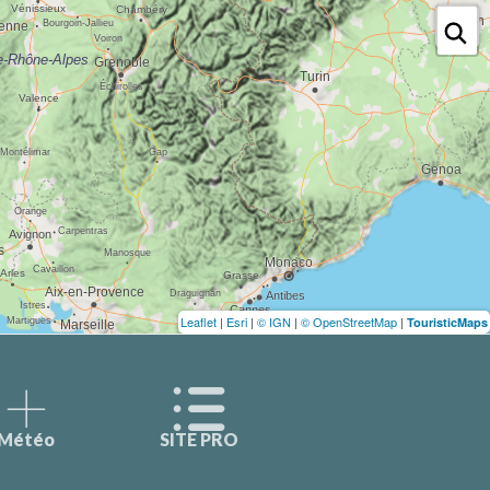
Leaflet
|
Esri
|
© IGN
|
© OpenStreetMap
|
TouristicMaps
Météo
SITE PRO