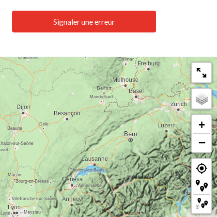
Signaler une erreur
+
−