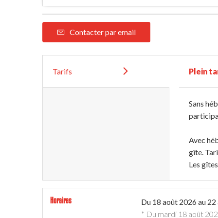
Contacter par email
Tarifs
Plein ta
Sans hé
particip
Avec héb
gîte. Ta
Les gîtes
Horaires
Du
18 août 2026
au
22
* Du mardi 18 août 20