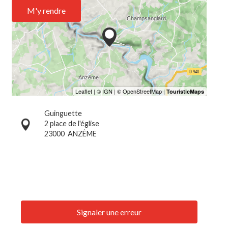
M'y rendre
Guinguette
2 place de l'église
23000
ANZÊME
Signaler une erreur