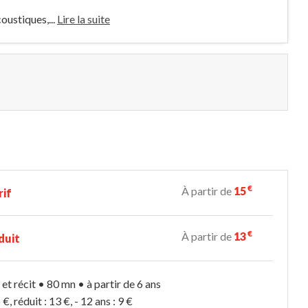
oustiques,...
Lire la suite
€
À partir de
15
rif
€
À partir de
13
duit
et récit • 80 mn • à partir de 6 ans
 €, réduit : 13 €, - 12 ans : 9 €