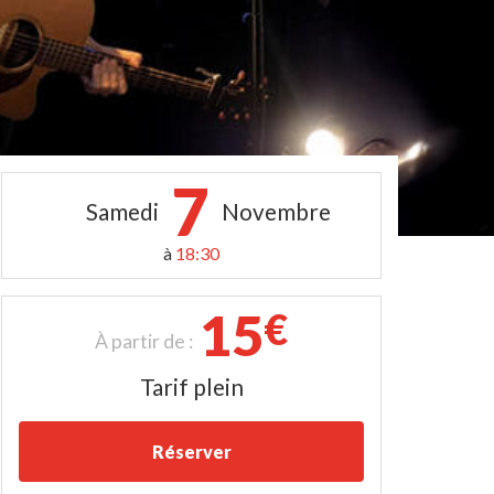
7
Samedi
Novembre
à
18:30
15
€
À partir de :
Tarif plein
Réserver