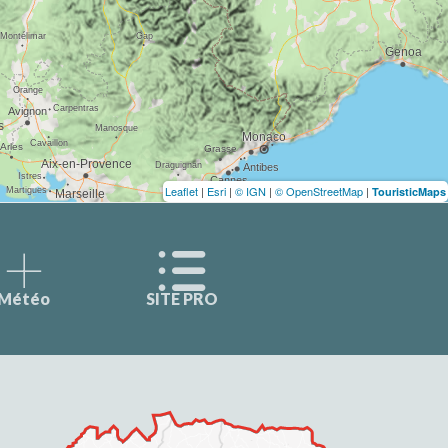
Leaflet
|
Esri
|
© IGN
|
© OpenStreetMap
|
TouristicMaps
Météo
SITE PRO