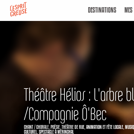
Aller
DESTINATIONS
MES 
au
contenu
principal
Théâtre Hélios : L'arbre b
/Compagnie Ô'Bec
CHANT / CHORALE,
POÉSIE,
THÉÂTRE DE RUE,
ANIMATION ET FÊTE LOCALE,
MUSIQ
CULTUREL,
SPECTACLE
À MÉRINCHAL