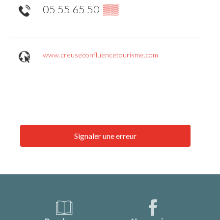
05 55 65 50
▒▒
www.creuseconfluencetourisme.com
Signaler une erreur