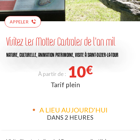
APPELER
Visitez Les Mottes Castrales de l'an mil
NATURE,
CULTURELLE,
ANIMATION PATRIMOINE,
VISITE
À SAINT-DIZIER-LA-TOUR
10
€
À partir de :
Tarif plein
A LIEU AUJOURD'HUI
DANS 2 HEURES