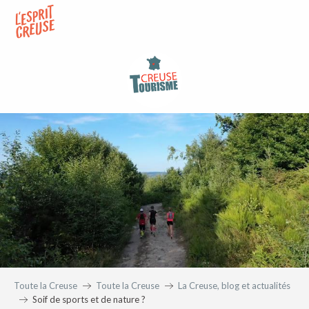
Aller
au
contenu
principal
Toute la Creuse
Toute la Creuse
La Creuse, blog et actualités
Soif de sports et de nature ?