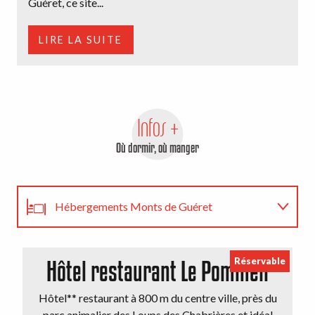
Guéret, ce site...
p
LIRE LA SUITE
Infos +
Où dormir, où manger
Hébergements Monts de Guéret
Restaurants
Réservable
Hôtel restaurant Le Pommeil
Agenda
Hôtel** restaurant à 800 m du centre ville, près du
É
parc animalier des Loups des Chabrières et idéal
S