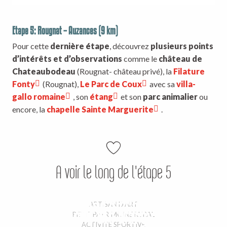
Etape 5: Rougnat – Auzances (9 km)
Pour cette
dernière étape
, découvrez
plusieurs points
d’intérêts et d’observations
comme le
château de
Chateaubodeau
(Rougnat- château privé), la
Filature
Fonty
(Rougnat),
Le Parc de Coux
avec sa
villa-
gallo romaine
, son
étang
et son
parc animalier
ou
encore, la
chapelle Sainte Marguerite
.
A voir le long de l'étape 5
Filature Fonty
Villa gallo-romaine de Coux
Etang de Coux
ARTISAN D'ART
Chapelle Ste Marguerite
PETIT PATRIMOINE RURAL
ACTIVITÉ SPORTIVE