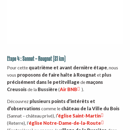
Etape 4 : Sannat – Rougnat (21 km)
Pour cette
quatrième et avant dernière étape
, nous
vous
proposons de faire halte à Rougnat
et
plus
précisément dans le petit
village
de
maçons
Creusois
de la
Bussière
(
Air BNB
).
Découvrez
plusieurs points d’intérêts et
d’observations
comme le
château de la Ville du Bois
(Sannat – château privé), l
‘église Saint-Martin
(Reterre), l’
église Notre-Dame-de-la-Route