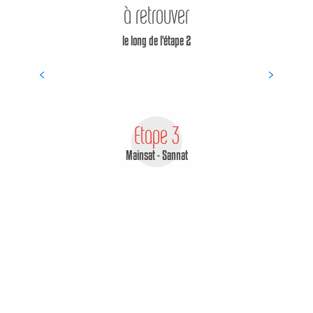
à retrouver
Lioux-les-Monges : Toilettes
le long de l'étape 2
publiques
POINT D'EAU
Etape 3
Mainsat - Sannat