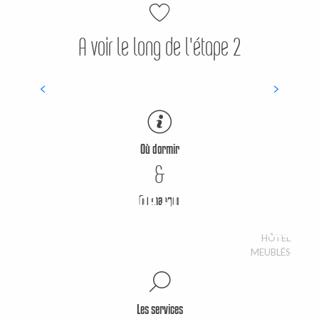
A voir le long de l'étape 2
Eglise St Martial
SITE / MONUMENT
Où dormir
&
Village de Gîtes l'Etang des
Où manger
Au P'tit Creusois
Portes
HÔTEL
MEUBLÉS
Les services