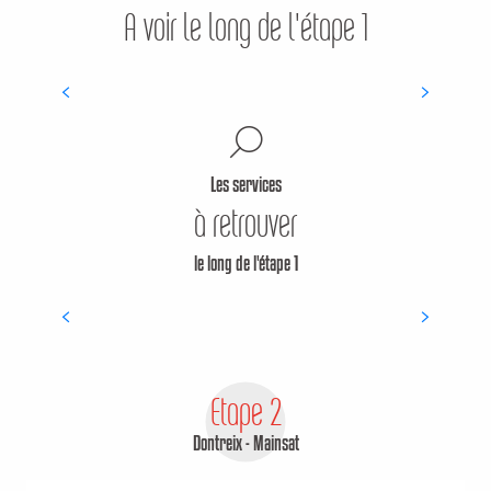
A voir le long de l'étape 1
Chapelle Ste Anne
Les services
à retrouver
le long de l'étape 1
Intermarché Super Auzances
ALIMENTAIRE
Etape 2
Dontreix - Mainsat