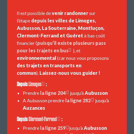
Il est possible de
venir randonner
sur
l’étape
depuis les villes de Limoges,
Aubusson, La Souterraine, Montluçon,
Clermont-Ferrand et Guéret
à bas coût
financier (
puisqu’il existe plusieurs pass
pour les trajets en bus
), et
environnemental
(car nous vous proposons
des trajets en transports en
commun
).
Laissez-nous vous guider !
Depuis
Limoges
:
Prendre
la ligne 204
jusqu’à
Aubusson
A Aubusson prendre
la ligne 282
jusqu’à
Auzances
Depuis
Clermont-Ferrand
:
Prendre
la ligne 259
jusqu’à
Aubusson