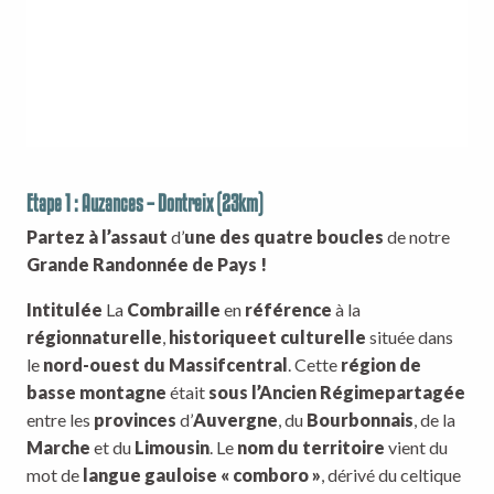
Etape 1 : Auzances – Dontreix (23km)
Partez à l’assaut
d’
une des quatre boucles
de notre
Grande Randonnée de Pays !
Intitulée
La
Combraille
en
référence
à la
région
naturelle
,
historique
et culturelle
située dans
le
nord-ouest du Massif
central
. Cette
région de
basse montagne
était
sous l’Ancien Régime
partagée
entre les
provinces
d’
Auvergne
, du
Bourbonnais
, de la
Marche
et du
Limousin
. Le
nom du territoire
vient du
mot de
langue gauloise « comboro »
, dérivé du celtique