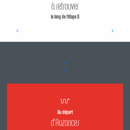
à retrouver
Etang de Coux : Aire de pique-
le long de l'étape 5
nique
AIRE DE PIQUE-NIQUE
Au départ
d'Auzances