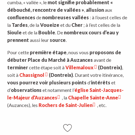
cumba, « vallée », le
mot signifie probablement «
débouché, rencontre de vallées »
,
allusion
aux
confluences
de
nombreuses vallées
: à l’ouest celles de
la
Tardes
, de la
Voueize
et du
Cher
; à l’est celles de la
Sioule
et de la
Bouble
. De
nombreux cours d’eau y
prennen
t
aussi leur
source
.
Pour cette
première étape
, nous vous
proposons de
débuter Place du Marché à Auzances
avant de
terminer
cette étape soit à
Villemaloux
(Dontreix)
,
soit à
Chassignol
(Dontreix)
. Durant votre itinérance,
vous pourrez voir plusieurs points
d’
intérêts
et
d’
observations
et notamment l’
église Saint-Jacques-
le-Majeur d’Auzances
, la
Chapelle Sainte-Anne
(Auzances), les
Rochers de Saint-Julien
, etc.