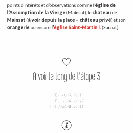
points d’intérêts et d’observations comme l’
église de
l’Assomption de la Vierge
(Mainsat), le
château
de
Mainsat
(
à voir depuis la place – château privé
) et son
orangerie
ou encore
l’
église Saint-Martin
(Sannat).
Eglise de l'Assomption de la
A voir le long de l'étape 3
Vierge
Eglise Saint-Martin
Orangerie du château de Mainsat
SITE / MONUMENT
Halles de sannat
SITE / MONUMENT
SITE / MONUMENT
AIRE DE PIQUE-NIQUE