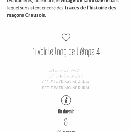
(Fontanières) ou encore, le
village de la Bussière
dans
lequel subsistent encore des
traces de l’histoire des
maçons Creusois
.
A voir le long de l'étape 4
Eglise St Martin
Eglise Notre Dame de la Route
Fontaine de l'ânier
SITE / MONUMENT
Lavoir de Fontanières
SITE / MONUMENT
PETIT PATRIMOINE RURAL
PETIT PATRIMOINE RURAL
Où dormir
&