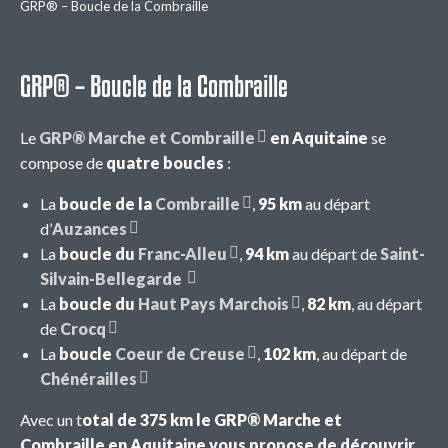
GRP® – Boucle de la Combraille
GRP® – Boucle de la Combraille
Le
GRP® Marche et Combraille
en Aquitaine
se
compose de
quatre boucles
:
La
boucle de la
Combraille
,
95 km
au départ
d’
Auzances
La
boucle du
Franc-Alleu
,
94 km
au départ de
Saint-
Silvain-Bellegarde
La
boucle du
Haut Pays Marchois
,
82 km
, au départ
de
Crocq
La
boucle
Coeur de Creuse
,
102 km
, au départ de
Chénérailles
Avec un t
otal de 375 km le GRP® Marche et
Combraille en Aquitaine vous propose de découvrir