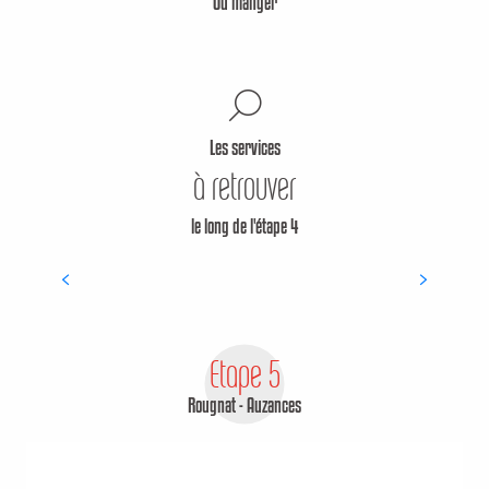
Où manger
Le Damier
RESTAURANT
Les services
à retrouver
le long de l'étape 4
Aire de pique-nique (Bourg)
AIRE DE JEUX POUR ENFANTS
Etape 5
Rougnat - Auzances