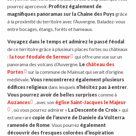
pourrez apercevoir.
Profitez également de
magnifiques panoramas sur la Chaine des Puys
grâce
à la proximité du territoire avec l’Auvergne. Baladez-vous
entre bocages, étangs, forêts et hameaux.
Voyagez dans le temps et admirez le passé féodal
de ce territoire grâce à plusieurs places fortes ou châteaux
:
la tour féodale de Sermur
qui offre une vue sur un
panorama des volcans d’Auvergne.
Le
château des
Portes
sur la commune de Mainsat qui serait d’origine
médiévale.
Vous rencontrerez également plusieurs
édifices religieux
dans lesquels
n’hésitez pas à entrer
.
Vous pourrez avoir de belles surprises
comme à
Auzances
, avec son
église Saint-Jacques le Majeur
, où vous pourrez admirer «
La Descente de Croix
» qui
est une rare
copie de l’œuvre de Daniele da Volterra
ramenée de Rome
. Vous pourrez
également
découvrir des fresques colorées d’inspiration