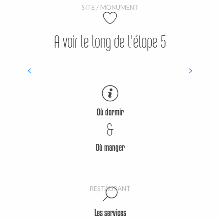
SITE / MONUMENT
A voir le long de l'étape 5
Filature Fonty
ARTISAN D'ART
Où dormir
&
Où manger
Restaurant Héni
RESTAURANT
Les services