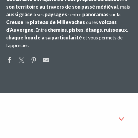
son territoire au travers de son passé médiéval,
mais
aussi grâce
à ses
paysages
: entre
panoramas
sur la
Creuse
, le
plateau de Millevaches
ou les
volcans
d’Auvergne
. Entre
chemins
,
pistes
,
étangs
,
ruisseaux
,
chaque boucle a sa particularité
et vous permets de
l’apprécier.