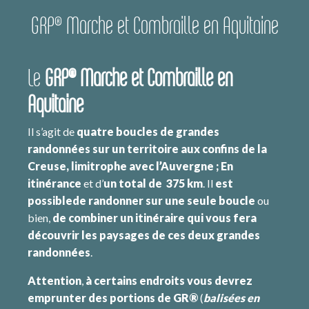
GRP® Marche et Combraille en Aquitaine
Le
GRP® Marche et Combraille en
Aquitaine
Il s’agit de
quatre boucles de grandes
randonnées sur un territoire aux confins de la
Creuse, limitrophe avec l’Auvergne ; En
itinérance
et d’
un total de 375 km
. Il
est
possible
de randonner sur une seule boucle
ou
bien,
de combiner un itinéraire qui vous fera
découvrir les paysages de ces deux grandes
randonnées
.
Attention
,
à certains endroits vous devrez
emprunter des portions de GR®
(
balisées en