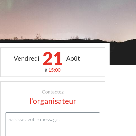
21
Vendredi
Août
à
15:00
Contactez
l'organisateur