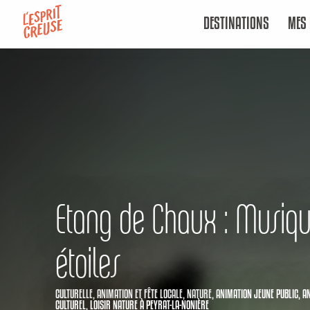
Aller
DESTINATIONS
MES 
au
contenu
principal
Etang de Chaux : Musiq
étoiles
CULTURELLE,
ANIMATION ET FÊTE LOCALE,
NATURE,
ANIMATION JEUNE PUBLIC,
A
CULTUREL,
LOISIR NATURE
À PEYRAT-LA-NONIÈRE