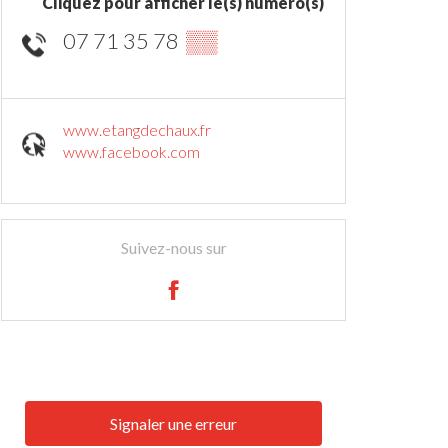
Cliquez pour afficher le(s) numéro(s)
07 71 35 78
▒▒
www.etangdechaux.fr
www.facebook.com
Suivez-nous sur
Signaler une erreur