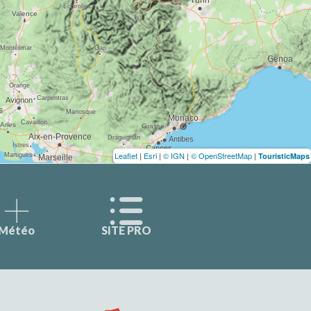
Leaflet
|
Esri
|
© IGN
|
© OpenStreetMap
|
TouristicMaps
Météo
SITE PRO