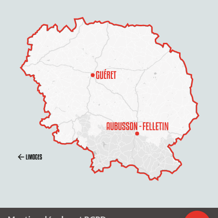
Description
Tarifs
Horaires
Contacter par
email