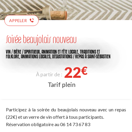
APPELER
Soirée beaujolais nouveau
VIN / BIÈRE / SPIRITUEUX,
ANIMATION ET FÊTE LOCALE,
TRADITIONS ET
FOLKLORE,
ANIMATIONS LOCALES,
DÉGUSTATIONS / REPAS
À SAINT-SÉBASTIEN
22
€
À partir de :
Tarif plein
Participez à la soirée du beaujolais nouveau avec un repas
(22€) et un verre de vin offert à tous participants.
Réservation obligatoire au 06 14 73 67 83